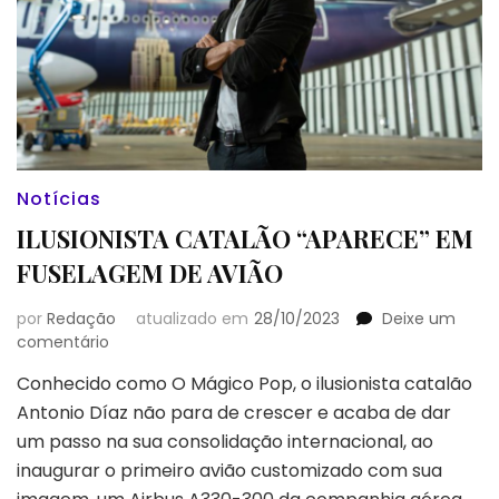
Notícias
ILUSIONISTA CATALÃO “APARECE” EM
FUSELAGEM DE AVIÃO
por
Redação
atualizado em
28/10/2023
Deixe um
em
comentário
ILUSIONISTA
Conhecido como O Mágico Pop, o ilusionista catalão
CATALÃO
Antonio Díaz não para de crescer e acaba de dar
“APARECE”
EM
um passo na sua consolidação internacional, ao
FUSELAGEM
inaugurar o primeiro avião customizado com sua
DE