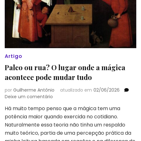
Artigo
Palco ou rua? O lugar onde a mágica
acontece pode mudar tudo
por
Guilherme Antônio
atualizado em
02/06/2026
em
Deixe um comentário
Palco
Há muito tempo penso que a mágica tem uma
ou
potência maior quando exercida no cotidiano.
rua?
O
Naturalmente essa teoria não tinha um respaldo
lugar
muito teórico, partia de uma percepção prática da
onde