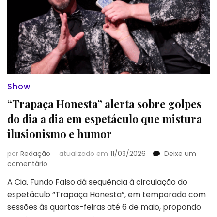
Show
“Trapaça Honesta” alerta sobre golpes
do dia a dia em espetáculo que mistura
ilusionismo e humor
por
Redação
atualizado em
11/03/2026
Deixe um
em
comentário
“Trapaça
A Cia. Fundo Falso dá sequência à circulação do
Honesta”
espetáculo “Trapaça Honesta”, em temporada com
alerta
sobre
sessões às quartas-feiras até 6 de maio, propondo
golpes