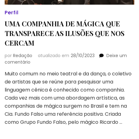
Perfil
UMA COMPANHIA DE MÁGICA QUE
TRANSPARECE AS ILUSÕES QUE NOS
CERCAM
por
Redação
atualizado em
28/10/2023
Deixe um
em
comentário
UMA
Muito comum no meio teatral e da dança, o coletivo
COMPANHIA
de artistas que se reúne para pesquisar uma
DE
MÁGICA
linguagem cênica é conhecido como companhia.
QUE
Cada vez mais com uma abordagem artística, as
TRANSPARECE
companhias de mágica surgem no Brasil e tem na
AS
Cia. Fundo Falso uma referência positiva. Criada
ILUSÕES
QUE
como Grupo Fundo Falso, pelo mágico Ricardo …
NOS
CERCAM