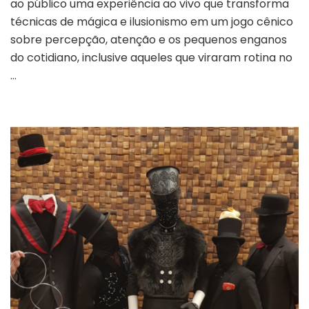
ao público uma experiência ao vivo que transforma
do
técnicas de mágica e ilusionismo em um jogo cênico
dia
sobre percepção, atenção e os pequenos enganos
a
dia
do cotidiano, inclusive aqueles que viraram rotina no
em
…
espetáculo
que
mistura
ilusionismo
e
humor