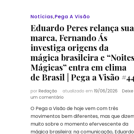
Notícias
,
Pega A Visão
Eduardo Peres relança sua
marca, Fernando Ás
investiga origens da
mágica brasileira e “Noite
Mágicas” entra em clima
de Brasil | Pega a Visão #4
por
Redação
atualizado em
19/06/2026
Deixe
em
um comentário
Eduardo
O Pega a Visão de hoje vem com três
Peres
movimentos bem diferentes, mas que dize
relança
sua
muito sobre o momento efervescente da
marca,
mágica brasileira: na comunicação, Eduardo