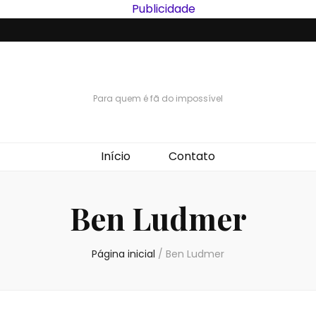
Para quem é fã do impossível
Início
Contato
Ben Ludmer
Página inicial
/
Ben Ludmer