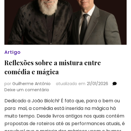
Artigo
Reflexões sobre a mistura entre
comédia e mágica
por
Guilherme Antônio
atualizado em
21/01/2026
em
Deixe um comentário
Reflexões
Dedicado a João Biolchi¹ É fato que, para o bem ou
sobre
para mal, a comédia está inserida na mágica há
a
mistura
muito tempo. Desde livros antigos nos quais contém
entre
propostas de roteiros até as performances atuais, é
comédia