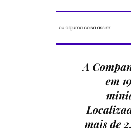
…ou alguma coisa assim:
A Companh
em 19
minia
Localiza
mais de 2