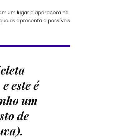
 em um lugar e aparecerá na
ue as apresenta a possíveis
cleta
 e este é
tenho um
sto de
uva).