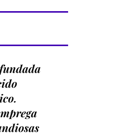
 fundada
cido
ico.
 emprega
andiosas