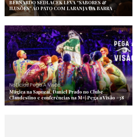
BERNARDO SEDLACEK LEVA “SABORES &
ILUSÕES” AO PATO COM LARANJA DA BARRA
Notícias
,
Pega A Visão
Mágica na Sapucaí, Daniel Prado no Clube
Clandestino e conferências na M+| Pega a Visão #38