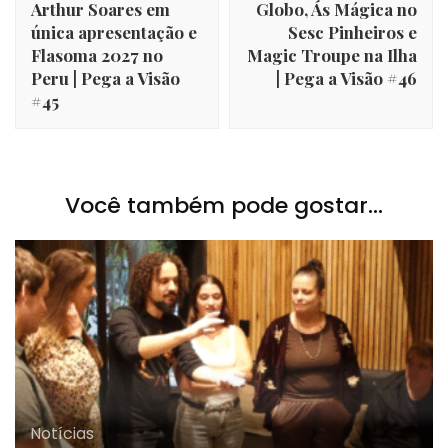
Arthur Soares em
Globo, Ás Mágica no
única apresentação e
Sesc Pinheiros e
Flasoma 2027 no
Magic Troupe na Ilha
Peru | Pega a Visão
| Pega a Visão #46
#45
Você também pode gostar...
Notícias