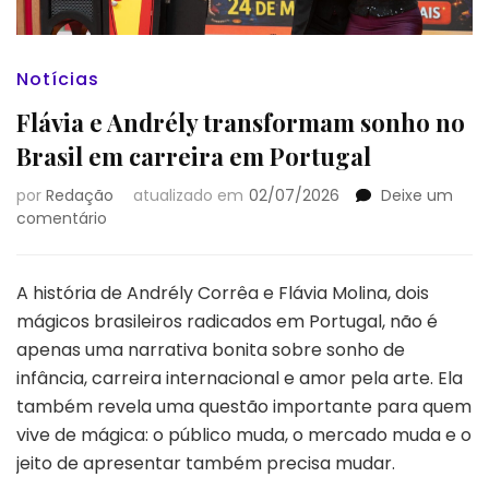
Notícias
Flávia e Andrély transformam sonho no
Brasil em carreira em Portugal
por
Redação
atualizado em
02/07/2026
Deixe um
em
comentário
Flávia
e
Andrély
A história de Andrély Corrêa e Flávia Molina, dois
transformam
mágicos brasileiros radicados em Portugal, não é
sonho
apenas uma narrativa bonita sobre sonho de
no
infância, carreira internacional e amor pela arte. Ela
Brasil
em
também revela uma questão importante para quem
carreira
vive de mágica: o público muda, o mercado muda e o
em
jeito de apresentar também precisa mudar.
Portugal