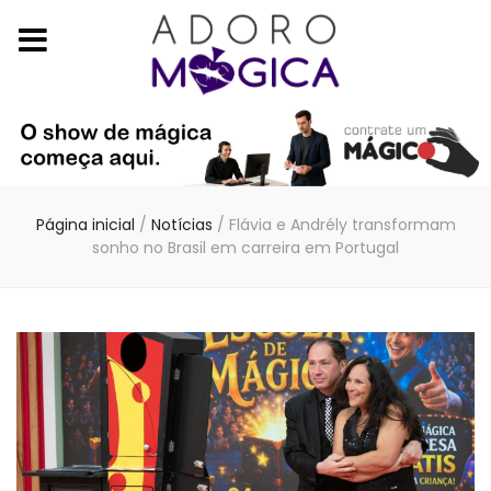
Página inicial
/
Notícias
/
Flávia e Andrély transformam
sonho no Brasil em carreira em Portugal