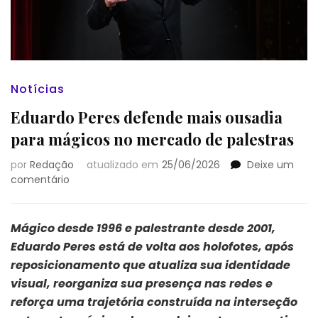
Notícias
Eduardo Peres defende mais ousadia
para mágicos no mercado de palestras
por
Redação
atualizado em
25/06/2026
Deixe um
em
comentário
Eduardo
Peres
defende
Mágico desde 1996 e palestrante desde 2001,
mais
Eduardo Peres está de volta aos holofotes, após
ousadia
reposicionamento que atualiza sua identidade
para
visual, reorganiza sua presença nas redes e
mágicos
no
reforça uma trajetória construída na interseção
mercado